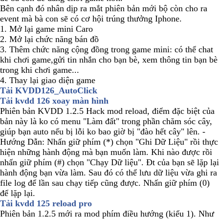
Bên cạnh đó nhân dịp ra mắt phiên bản mới bộ còn cho ra
event mà bà con sẽ có cơ hội trúng thưởng Iphone.
1. Mở lại game mini Caro
2. Mở lại chức năng bán đồ
3. Thêm chức năng cộng đồng trong game mini: có thể chat
khi chơi game,gửi tin nhắn cho bạn bè, xem thông tin bạn bè
trong khi chơi game...
4. Thay lại giao diện game
Tải KVDD126_AutoClick
Tải kvdd 126 xoay màn hình
Phiên bản KVDD 1.2.5 Hack mod reload, điểm đặc biệt của
bản này là ko có menu "Làm đất" trong phần chăm sóc cây,
giúp bạn auto nếu bị lỗi ko bao giờ bị "đào hết cây" lên. -
Hướng Dẫn: Nhấn giữ phím (*) chọn "Ghi Dữ Liệu" rồi thực
hiện những hành động mà bạn muốn làm. Khi nào được rồi
nhấn giữ phím (#) chọn "Chạy Dữ liệu". Đt của bạn sẽ lặp lại
hành động bạn vừa làm. Sau đó có thể lưu dữ liệu vừa ghi ra
file log để lần sau chạy tiếp cũng được. Nhấn giữ phím (0)
để lặp lại.
Tải kvdd 125 reload pro
Phiên bản 1.2.5 mới ra mod phím điều hướng (kiểu 1). Như