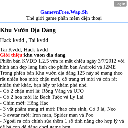
GamevnFree.Wap.Sh
Thế giới game phần mềm điện thoại
Khu Vườn Địa Đàng
Hack kvdd , Tai kvdd
Tai Kvdd, Hack kvdd
Giới thiệu:
khu vuon dia dang
Phiên bản KVDĐ 1.2.5 vừa ra mắt chiều ngày 3/7/2012 với
hình ảnh đẹp lung linh cho phiên bản Android và J2ME
Trong phiên bản Khu vườn địa đàng 125 này sẽ mang theo
rất nhiều hoa mới; chậu mới, đồ trang trí mới và còn rất
nhiều thứ khác, bạn hãy tự khám phá nhé.
- Có 2 chậu mới là: Rồng Vàng và UFO
- Có 2 hoa mới là: Bạch Tuộc và Ly Lai
- Chim mới: Hồng Hạc
- 3 vật phẩm trang trí mới: Phao cứu sinh, Cỏ 3 lá, Neo
- 3 avatar mới: Iron man, Spider man và Poo
- Ngoài ra còn chỉnh sửa thêm 1 số tính năng cho hợp lý và
để bà con dễ dàng chơi game hơn.