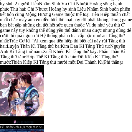
hy sinh 2 người LiễuNhâm Sinh Và Chỉ Nhượt Hoàng sống hạnh
phúc Thứ hai: Chỉ Nhượt Hoàng hy sinh Liễu Nhâm Sinh buồn phiền
kết hôn cùng Mộng Hương Game thuộc thể loại Tiên Hiệp thuần chất
nhất chắc mấy anh em đều biết thể loại này rồi phải không Trong game
bạn bắt gặp những chi tiết hết sức quen thuộc Ví dụ như yêu thú Ở
game này tuy không thể dùng yêu thú đánh nhau được nhưng dùng để
cưỡi thì quá ngon rùi Hệ thống phân chia cấp bậc nhưsau Tẩng thứ
nhất:Trúc Cơ Kì “Ai xem qua tiên hiệp thì biết cái này rùi Tầng thứ
hai:Luyện Thần Kì Tẩng thứ ba:Kim Đan Kì Tẩng Thứ tư:Nguyên
Anh Kì Tẩng thứ năm:Xuất Khiếu Kì Tầng thứ bảy: Phân Thần Kì
Tầng thứ tám:Hợp Thể Kì Tầng thứ chín:Độ Kiếp Kì Tầng thứ
mười:Thiên Kiếp Kì Tầng thứ mười một:Đại Thành Kì(Phi thăng)