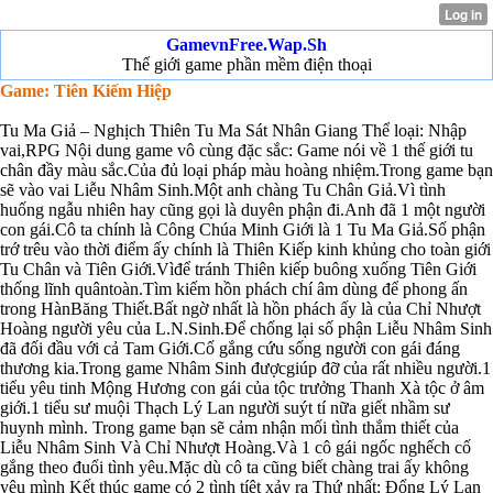
GamevnFree.Wap.Sh
Thế giới game phần mềm điện thoại
Game: Tiên Kiếm Hiệp
Tu Ma Giả – Nghịch Thiên Tu Ma Sát Nhân Giang Thể loại: Nhập
vai,RPG Nội dung game vô cùng đặc sắc: Game nói về 1 thế giới tu
chân đầy màu sắc.Của đủ loại pháp màu hoàng nhiệm.Trong game bạn
sẽ vào vai Liễu Nhâm Sinh.Một anh chàng Tu Chân Giả.Vì tình
huống ngẫu nhiên hay cũng gọi là duyên phận đi.Anh đã 1 một người
con gái.Cô ta chính là Công Chúa Minh Giới là 1 Tu Ma Giả.Số phận
trớ trêu vào thời điểm ấy chính là Thiên Kiếp kinh khủng cho toàn giới
Tu Chân và Tiên Giới.Vìđể tránh Thiên kiếp buông xuống Tiên Giới
thống lĩnh quântoàn.Tìm kiếm hồn phách chí âm dùng để phong ấn
trong HànBăng Thiết.Bất ngờ nhất là hồn phách ấy là của Chỉ Nhượt
Hoàng người yêu của L.N.Sinh.Để chống lại số phận Liễu Nhâm Sinh
đã đối đầu với cả Tam Giới.Cố gắng cứu sống người con gái đáng
thương kia.Trong game Nhâm Sinh đượcgiúp đỡ của rất nhiều người.1
tiểu yêu tinh Mộng Hương con gái của tộc trưởng Thanh Xà tộc ở âm
giới.1 tiểu sư muội Thạch Lý Lan người suýt tí nữa giết nhầm sư
huynh mình. Trong game bạn sẽ cảm nhận mối tình thắm thiết của
Liễu Nhâm Sinh Và Chỉ Nhượt Hoàng.Và 1 cô gái ngốc nghếch cố
gắng theo đuổi tình yêu.Mặc dù cô ta cũng biết chàng trai ấy không
yêu mình Kết thúc game có 2 tình tíêt xảy ra Thứ nhất: Đổng Lý Lan