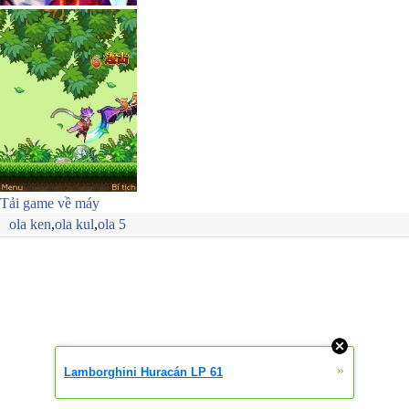
Tải game về máy
ola ken
,
ola kul
,
ola 5
»
Lamborghini Huracán LP 61