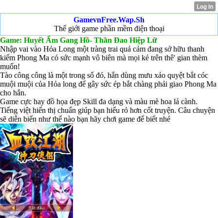
GamevnFree.Wap.Sh
Thế giới game phần mềm điện thoại
Game: Huyết Ẩm Gang Hồ- Thần Đao Hiệp Lữ
Nhập vai vào Hỏa Long một tràng trai quả cảm đang sở hữu thanh
kiếm Phong Ma có sức mạnh vô biên mà mọi kẻ trên thê' gian thèm
muốn!
Tào công công là một trong số đó, hắn dùng mưu xảo quyệt bắt cóc
muội muội của Hỏa long để gây sức ép bắt chàng phải giao Phong Ma
cho hắn.
Game cực hay đồ họa đẹp Skill đa dạng và màu mè hoa lá cành.
Tiếng việt hiển thị chuẩn giúp bạn hiểu rỏ hơn cốt truyện. Câu chuyện
sẽ diễn biến như thế nào bạn hãy chơi game để biết nhé