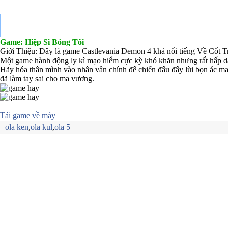
Game: Hiệp Sĩ Bóng Tối
Giới Thiệu: Đây là game Castlevania Demon 4 khá nổi tiếng Về Cốt Tr
Một game hành động ly kì mạo hiểm cực kỳ khó khăn nhưng rất hấp dẫn
Hãy hóa thân mình vào nhân vân chính để chiến đấu đẩy lùi bọn ác ma 
đã làm tay sai cho ma vương.
Tải game về máy
ola ken
,
ola kul
,
ola 5