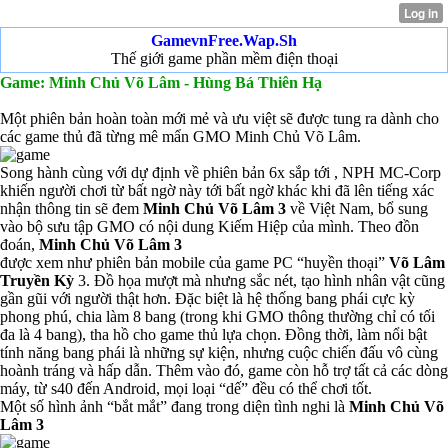
GamevnFree.Wap.Sh
Thế giới game phần mềm điện thoại
Game: Minh Chủ Võ Lâm - Hùng Bá Thiên Hạ
Một phiên bản hoàn toàn mới mẻ và ưu việt sẽ được tung ra dành cho
các game thủ đã từng mê mẩn GMO Minh Chủ Võ Lâm.
Song hành cùng với dự định về phiên bản 6x sắp tới , NPH MC-Corp
khiến người chơi từ bất ngờ này tới bất ngờ khác khi đã lên tiếng xác
nhận thông tin sẽ đem
Minh Chủ Võ Lâm 3
về Việt Nam, bổ sung
vào bộ sưu tập GMO có nội dung Kiếm Hiệp của mình. Theo đồn
đoán,
Minh Chủ Võ Lâm 3
được xem như phiên bản mobile của game PC “huyền thoại”
Võ Lâm
Truyền Kỳ
3. Đồ họa mượt mà nhưng sắc nét, tạo hình nhân vật cũng
gần gũi với người thật hơn. Đặc biệt là hệ thống bang phái cực kỳ
phong phú, chia làm 8 bang (trong khi GMO thông thường chỉ có tối
đa là 4 bang), tha hồ cho game thủ lựa chọn. Đồng thời, làm nổi bật
tính năng bang phái là những sự kiện, nhưng cuộc chiến đấu vô cùng
hoành tráng và hấp dẫn. Thêm vào đó, game còn hỗ trợ tất cả các dòng
máy, từ s40 đến Android, mọi loại “dế” đều có thể chơi tốt.
Một số hình ảnh “bắt mắt” đang trong diện tình nghi là
Minh Chủ Võ
Lâm 3