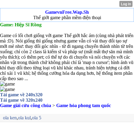
GamevnFree.Wap.Sh
Thế giới game phần mềm điện thoại
Game: Hiệp Sĩ Rồng
Game có lối chơi giống với game Thế giới hắc ám (cùng nhà phát triển
mà :D). Nói giống thì giống nhưng game vẫn có vài thay đổi tạo sự
mới mẻ như: thay đổi góc nhìn - từ đi ngang chuyển thành nhìn từ trên
xuống; chỉ còn 2 class là kiếm sĩ và pháp sư (mất mất thợ săn mà mình
yêu thích); có thêm pet; có thể tự do di chuyển và nói chuyện với các
nhân vật trong thành chứ không phải chỉ là 'map n cursor'; hình ảnh vũ
khí thay đổi theo từng loại vũ khí khác nhau, tránh hiện tượng cả đời
chỉ xài 1 vũ khí; hệ thống cường hóa đa dạng hơn, hệ thống item phân
cấp theo sao ...
Tải game về 240x320
Tải game về 320x240
Game giải cứu công chúa
>
Game hỏa phong tam quốc
ola ken
,
ola kul
,
ola 5