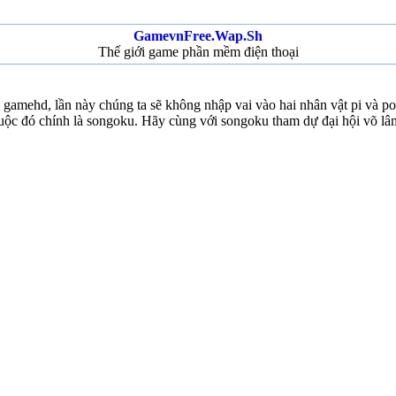
GamevnFree.Wap.Sh
Thế giới game phần mềm điện thoại
gamehd, lần này chúng ta sẽ không nhập vai vào hai nhân vật pi và po
c đó chính là songoku. Hãy cùng với songoku tham dự đại hội võ lâm để