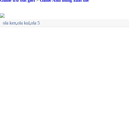
Game trư bắt giới
>
Game Anh hùng xuất thế
ola ken
,
ola kul
,
ola 5