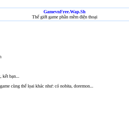
GamevnFree.Wap.Sh
Thế giới game phần mềm điện thoại
n
 kết bạn...
game cùng thể lọai khác như: có nobita, doremon...